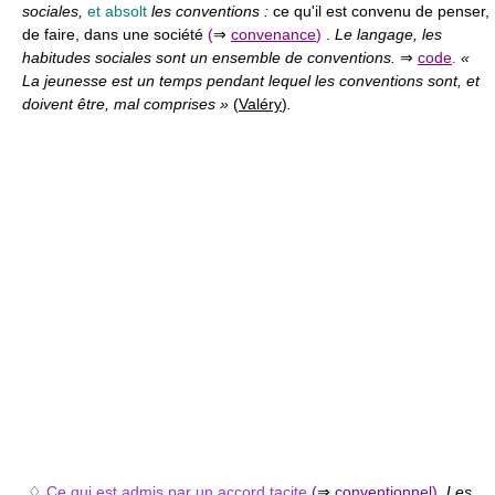
sociales,
et absolt
les conventions :
ce qu'il est convenu de penser,
de faire, dans une société
(
⇒
convenance
)
.
Le langage, les
habitudes sociales sont un ensemble de conventions.
⇒
code
.
«
La jeunesse est un temps pendant lequel les conventions sont, et
doivent être, mal comprises »
(
Valéry
)
.
♢
Ce qui est admis par un accord tacite
(
⇒
conventionnel
)
.
Les