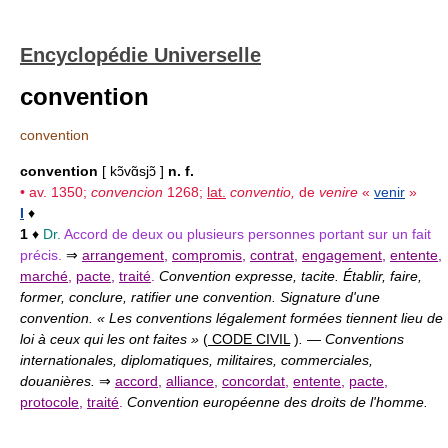
Encyclopédie Universelle
convention
convention
convention
[ kɔ̃vɑ̃sjɔ̃ ]
n. f.
• av. 1350;
convencion
1268;
lat.
conventio,
de
venire
«
venir
»
I
♦
1
♦
Dr.
Accord de deux ou plusieurs personnes portant sur un fait
précis.
⇒
arrangement
,
compromis
,
contrat
,
engagement
,
entente
,
marché
,
pacte
,
traité
.
Convention expresse, tacite. Établir, faire,
former, conclure, ratifier une convention. Signature d'une
convention. « Les conventions légalement formées tiennent lieu de
loi à ceux qui les ont faites »
(
CODE CIVIL
)
.
—
Conventions
internationales, diplomatiques, militaires, commerciales,
douanières.
⇒
accord
,
alliance
,
concordat
,
entente
,
pacte
,
protocole
,
traité
.
Convention européenne des droits de l'homme.