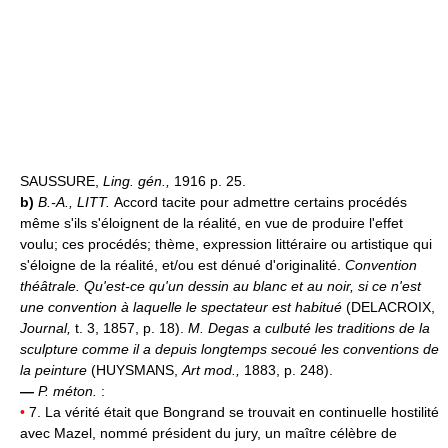
SAUSSURE,
Ling. gén.,
1916 p. 25.
b)
B.-A., LITT.
Accord tacite pour admettre certains procédés
même s'ils s'éloignent de la réalité, en vue de produire l'effet
voulu; ces procédés; thème, expression littéraire ou artistique qui
s'éloigne de la réalité, et/ou est dénué d'originalité.
Convention
théâtrale.
Qu'est-ce qu'un dessin au blanc et au noir, si ce n'est
une convention à laquelle le spectateur est habitué
(DELACROIX,
Journal,
t. 3, 1857, p. 18).
M. Degas a culbuté les traditions de la
sculpture comme il a depuis longtemps secoué les conventions de
la peinture
(HUYSMANS,
Art mod.,
1883, p. 248).
—
P. méton.
:
•
7. La vérité était que Bongrand se trouvait en continuelle hostilité
avec Mazel, nommé président du jury, un maître célèbre de