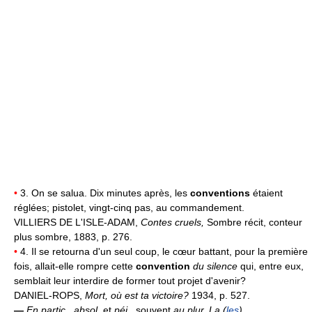
•
3. On se salua. Dix minutes après, les
conventions
étaient
réglées; pistolet, vingt-cinq pas, au commandement.
VILLIERS DE L'ISLE-ADAM,
Contes cruels,
Sombre récit, conteur
plus sombre, 1883, p. 276.
•
4. Il se retourna d'un seul coup, le cœur battant, pour la première
fois, allait-elle rompre cette
convention
du silence
qui, entre eux,
semblait leur interdire de former tout projet d'avenir?
DANIEL-ROPS,
Mort, où est ta victoire?
1934, p. 527.
—
En partic., absol.
et
péj.,
souvent
au plur.
La (
les
)