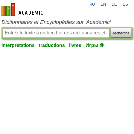
RU
EN
DE
ES
fr-academic.com
Dictionnaires et Encyclopédies sur 'Academic'
Recherche!
interprétations
traductions
livres
Игры ⚽