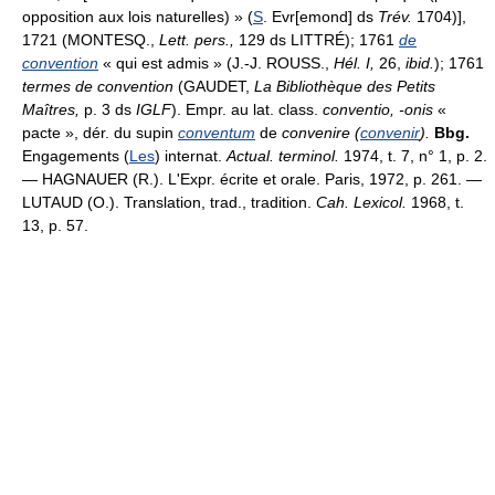
opposition aux lois naturelles) » (
S
. Evr[emond] ds
Trév.
1704)],
1721 (MONTESQ.,
Lett. pers.,
129 ds LITTRÉ); 1761
de
convention
« qui est admis » (J.-J. ROUSS.,
Hél. I,
26,
ibid.
); 1761
termes de convention
(GAUDET,
La Bibliothèque des Petits
Maîtres,
p. 3 ds
IGLF
). Empr. au lat. class.
conventio, -onis
«
pacte », dér. du supin
conventum
de
convenire (
convenir
).
Bbg.
Engagements (
Les
) internat.
Actual. terminol.
1974, t. 7, n° 1, p. 2.
— HAGNAUER (R.). L'Expr. écrite et orale. Paris, 1972, p. 261. —
LUTAUD (O.). Translation, trad., tradition.
Cah. Lexicol.
1968, t.
13, p. 57.