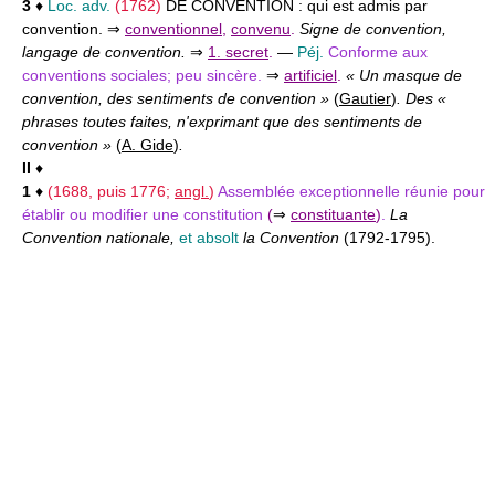
3
♦
Loc. adv.
(1762)
DE CONVENTION :
qui est admis par
convention. ⇒
conventionnel
,
convenu
.
Signe de convention,
langage de convention.
⇒
1. secret
.
—
Péj.
Conforme aux
conventions sociales; peu sincère.
⇒
artificiel
.
« Un masque de
convention, des sentiments de convention »
(
Gautier
)
. Des «
phrases toutes faites, n'exprimant que des sentiments de
convention »
(
A. Gide
)
.
II
♦
1
♦
(1688, puis 1776;
angl.
)
Assemblée exceptionnelle réunie pour
établir ou modifier une constitution
(
⇒
constituante
)
.
La
Convention nationale,
et absolt
la Convention
(1792-1795).