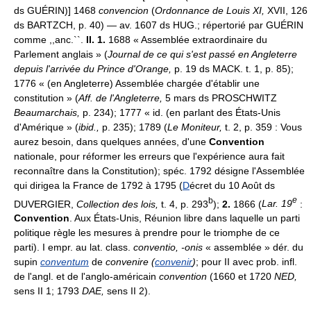
ds GUÉRIN)] 1468
convencion
(
Ordonnance de Louis XI,
XVII, 126
ds BARTZCH, p. 40) — av. 1607 ds HUG.; répertorié par GUÉRIN
comme ,,anc.``.
II. 1.
1688 « Assemblée extraordinaire du
Parlement anglais » (
Journal de ce qui s'est passé en Angleterre
depuis l'arrivée du Prince d'Orange,
p. 19 ds MACK. t. 1, p. 85);
1776 « (en Angleterre) Assemblée chargée d'établir une
constitution » (
Aff. de l'Angleterre,
5 mars ds PROSCHWITZ
Beaumarchais,
p. 234); 1777 « id. (en parlant des États-Unis
d'Amérique » (
ibid.,
p. 235); 1789 (
Le Moniteur,
t. 2, p. 359 : Vous
aurez besoin, dans quelques années, d'une
Convention
nationale, pour réformer les erreurs que l'expérience aura fait
reconnaître dans la Constitution); spéc. 1792 désigne l'Assemblée
qui dirigea la France de 1792 à 1795 (
D
écret du 10 Août ds
b
e
DUVERGIER,
Collection des lois,
t. 4, p. 293
);
2.
1866 (
Lar. 19
:
Convention
. Aux États-Unis, Réunion libre dans laquelle un parti
politique règle les mesures à prendre pour le triomphe de ce
parti). I empr. au lat. class.
conventio, -onis
« assemblée » dér. du
supin
conventum
de
convenire (
convenir
)
; pour II avec prob. infl.
de l'angl. et de l'anglo-américain
convention
(1660 et 1720
NED,
sens II 1; 1793
DAE,
sens II 2).