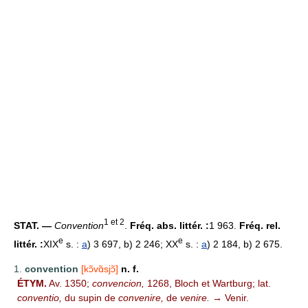
1 et 2
STAT. —
Convention
.
Fréq. abs. littér. :
1 963.
Fréq. rel.
e
e
littér. :
XIX
s. :
a
) 3 697, b) 2 246; XX
s. :
a
) 2 184, b) 2 675.
1.
convention
[kɔ̃vɑ̃sjɔ̃]
n. f.
ÉTYM.
Av. 1350;
convencion,
1268, Bloch et Wartburg; lat.
conventio,
du supin de
convenire,
de
venire.
→ Venir.