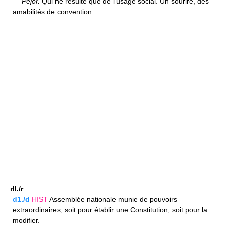
—
Péjor.
Qui ne résulte que de l'usage social. Un sourire, des
amabilités de convention.
rII./r
d1./d
HIST
Assemblée nationale munie de pouvoirs
extraordinaires, soit pour établir une Constitution, soit pour la
modifier.