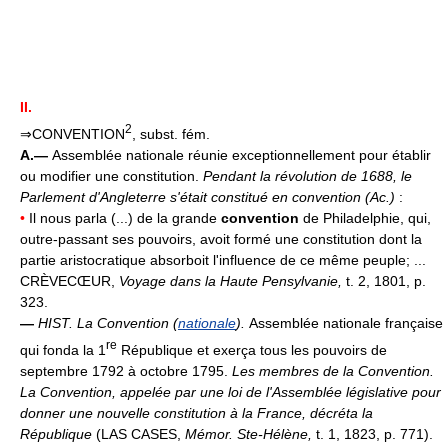
II.
2
⇒CONVENTION
, subst. fém.
A.—
Assemblée nationale réunie exceptionnellement pour établir
ou modifier une constitution.
Pendant la révolution de 1688, le
Parlement d'Angleterre s'était constitué en convention (
Ac.
)
:
•
Il nous parla (...) de la grande
convention
de Philadelphie, qui,
outre-passant ses pouvoirs, avoit formé une constitution dont la
partie aristocratique absorboit l'influence de ce même peuple; ...
CRÈVECŒUR,
Voyage dans la Haute Pensylvanie,
t. 2, 1801, p.
323.
—
HIST.
La Convention (
nationale
).
Assemblée nationale française
re
qui fonda la 1
République et exerça tous les pouvoirs de
septembre 1792 à octobre 1795.
Les membres de la Convention.
La Convention, appelée par une loi de l'Assemblée législative pour
donner une nouvelle constitution à la France, décréta la
République
(LAS CASES,
Mémor. Ste-Hélène,
t. 1, 1823, p. 771).