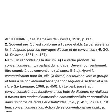
APOLLINAIRE,
Les Mamelles de Tirésias,
1918, p. 865.
2.
Souvent
péj.
Qui est conforme à l'usage établi.
La censure était
là, indulgente pour les ouvrages d'école et de convention
(HUGO,
M. Delorme,
1831, p. 167).
Rem.
On rencontre ds la docum.
a)
Le verbe pronom.
se
conventionaliser.
[En parlant du langage] Devenir conventionnel,
être soumis à des conventions (
cf. supra
B 2 a).
Ayant la
communication pour fin, elle
[
la forme
]
est tournée vers le groupe
et tend à se conventionaliser et par conséquent à se figer et à se
clore
(
Le Langage,
1968, p. 450).
b)
Le part. passé adj.
conventionalisé. Les fonctions et les buts du discours se réalisent
à travers des modes d'expression conventionalisés et normalisés
dans un corps de règles et d'habitudes
(
ibid.,
p. 452).
c)
Le subst.
fém.
conventionalisation.
Action de se conventionaliser (
ibid.,
p.