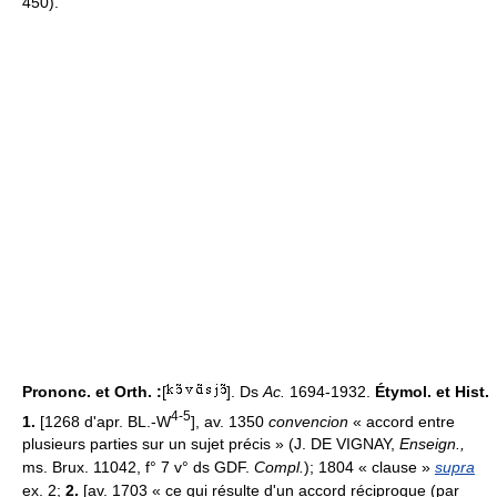
450).
Prononc. et Orth. :
[
]. Ds
Ac.
1694-1932.
Étymol. et Hist.
4-5
1.
[1268 d'apr. BL.-W
], av. 1350
convencion
« accord entre
plusieurs parties sur un sujet précis » (J. DE VIGNAY,
Enseign.,
ms. Brux. 11042, f° 7 v° ds GDF.
Compl.
); 1804 « clause »
supra
ex. 2;
2.
[av. 1703 « ce qui résulte d'un accord réciproque (par